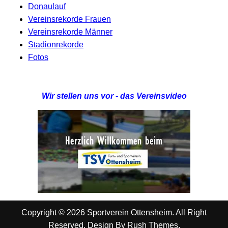
Donaulauf
Vereinsrekorde Frauen
Vereinsrekorde Männer
Stadionrekorde
Fotos
Wir stellen uns vor - das Vereinsvideo
Copyright © 2026 Sportverein Ottensheim. All Right
Reserved. Design By
Rush Themes
.